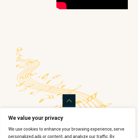
Copyright © ΚΡΙΝΙΩ ΝΙΚΟΛΑΟΥ 2024 All rights reserved. -
We value your privacy
Designed by
www.graph-net.gr
We use cookies to enhance your browsing experience, serve
personalized ads or content, and analyze our traffic. By