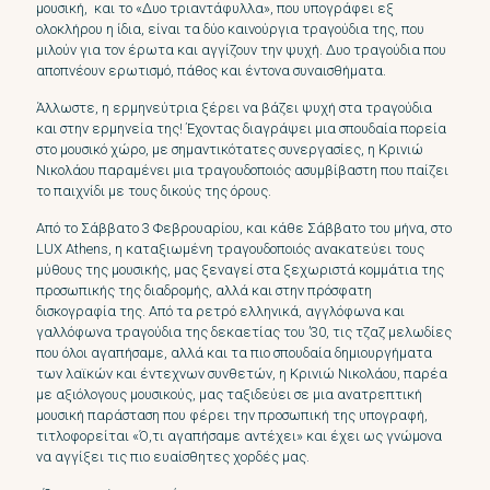
μουσική, και το «Δυο τριαντάφυλλα», που υπογράφει εξ
ολοκλήρου η ίδια, είναι τα δύο καινούργια τραγούδια της, που
μιλούν για τον έρωτα και αγγίζουν την ψυχή. Δυο τραγούδια που
αποπνέουν ερωτισμό, πάθος και έντονα συναισθήματα.
Άλλωστε, η ερμηνεύτρια ξέρει να βάζει ψυχή στα τραγούδια
και στην ερμηνεία της! Έχοντας διαγράψει μια σπουδαία πορεία
στο μουσικό χώρο, με σημαντικότατες συνεργασίες, η Κρινιώ
Νικολάου παραμένει μια τραγουδοποιός ασυμβίβαστη που παίζει
το παιχνίδι με τους δικούς της όρους.
Από το Σάββατο 3 Φεβρουαρίου, και κάθε Σάββατο του μήνα, στο
LUX Athens, η καταξιωμένη τραγουδοποιός ανακατεύει τους
μύθους της μουσικής, μας ξεναγεί στα ξεχωριστά κομμάτια της
προσωπικής της διαδρομής, αλλά και στην πρόσφατη
δισκογραφία της. Από τα ρετρό ελληνικά, αγγλόφωνα και
γαλλόφωνα τραγούδια της δεκαετίας του ’30, τις τζαζ μελωδίες
που όλοι αγαπήσαμε, αλλά και τα πιο σπουδαία δημιουργήματα
των λαϊκών και έντεχνων συνθετών, η Κρινιώ Νικολάου, παρέα
με αξιόλογους μουσικούς, μας ταξιδεύει σε μια ανατρεπτική
μουσική παράσταση που φέρει την προσωπική της υπογραφή,
τιτλοφορείται «Ό,τι αγαπήσαμε αντέχει» και έχει ως γνώμονα
να αγγίξει τις πιο ευαίσθητες χορδές μας.