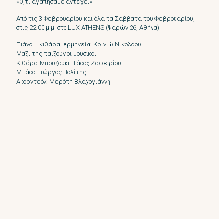
«Ό,τι αγαπήσαμε αντέχει»
Από τις 3 Φεβρουαρίου και όλα τα Σάββατα του Φεβρουαρίου,
στις 22:00 μ.μ. στο LUX ATHENS (Ψαρών 26, Αθήνα)
Πιάνο – κιθάρα, ερμηνεία: Κρινιώ Νικολάου
Μαζί της παίζουν οι μουσικοί
Κιθάρα-Μπουζούκι: Τάσος Ζαφειρίου
Μπάσο: Γιώργος Πολίτης
Ακορντεόν: Μερόπη Βλαχογιάννη