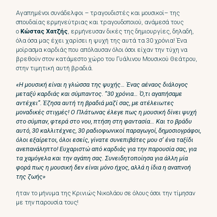
Αγαπημένοι συνάδελφοι – τραγουδιστές και μουσικοί– της
σπουδαίας ερμηνεύτριας και τραγουδοποιού, ανάμεσά τους
ο
Κώστας Χατζής
, ερμήνευσαν δικές της δημιουργίες, δηλαδή,
όλα όσα μας έχει χαρίσει η ψυχή της αυτά τα 30 χρόνια! Ένα
μοίρασμα καρδιάς που απόλαυσαν όλοι όσοι είχαν την τύχη να
βρεθούν στον κατάμεστο χώρο του Γυάλινου Μουσικού Θεάτρου,
στην τιμητική αυτή βραδιά.
«Η μουσική είναι η γλώσσα της ψυχής… Ένας αέναος διάλογος
μεταξύ καρδιάς και σύμπαντος. “30 χρόνια… Ό,τι αγαπήσαμε
αντέχει”. Έζησα αυτή τη βραδιά μαζί σας, με ατέλειωτες
μοναδικές στιγμές! Ο Πλάτωνας έλεγε πως η μουσική δίνει ψυχή
στο σύμπαν, φτερά στο νου, πτήση στη φαντασία… Και το βράδυ
αυτό, 30 καλλιτέχνες, 30 ραδιοφωνικοί παραγωγοί, δημοσιογράφοι,
όλοι εξαίρετοι, όλοι εσείς, γίνατε συνεπιβάτες μου σ’ ένα ταξίδι
ανεπανάληπτο! Ευχαριστώ από καρδιάς για την παρουσία σας, για
τα χαμόγελα και την αγάπη σας. Συνειδητοποίησα για άλλη μία
φορά πως η μουσική δεν είναι μόνο ήχος, αλλά η ίδια η αναπνοή
της ζωής»
ήταν το μήνυμα της Κρινιώς Νικολάου σε όλους όσοι την τίμησαν
με την παρουσία τους!